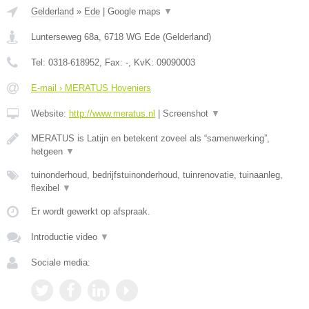
Gelderland
»
Ede
|
Google maps
▼
Lunterseweg 68a
,
6718 WG
Ede
(
Gelderland
)
Tel:
0318-618952
, Fax:
-
, KvK:
09090003
E-mail › MERATUS Hoveniers
Website:
http://www.meratus.nl
|
Screenshot
▼
MERATUS is Latijn en betekent zoveel als “samenwerking”,
hetgeen
▼
tuinonderhoud, bedrijfstuinonderhoud, tuinrenovatie, tuinaanleg,
flexibel
▼
Er wordt gewerkt op afspraak.
Introductie video
▼
Sociale media: