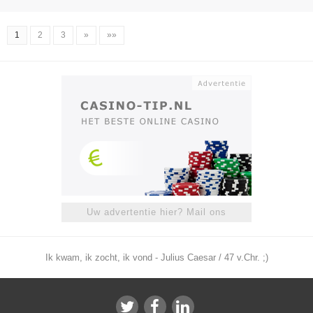
1
2
3
»
»»
Uw advertentie hier? Mail ons
Ik kwam, ik zocht, ik vond - Julius Caesar / 47 v.Chr. ;)