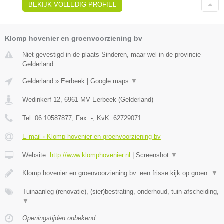
BEKIJK VOLLEDIG PROFIEL
Klomp hovenier en groenvoorziening bv
Niet gevestigd in de plaats Sinderen, maar wel in de provincie
Gelderland.
Gelderland
»
Eerbeek
|
Google maps
▼
Wedinkerf 12
,
6961 MV
Eerbeek
(
Gelderland
)
Tel:
06 10587877
, Fax:
-
, KvK:
62729071
E-mail › Klomp hovenier en groenvoorziening bv
Website:
http://www.klomphovenier.nl
|
Screenshot
▼
Klomp hovenier en groenvoorziening bv. een frisse kijk op groen.
▼
Tuinaanleg (renovatie), (sier)bestrating, onderhoud, tuin afscheiding,
▼
Openingstijden onbekend