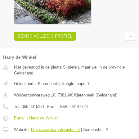
BEKIJK VOLLEDIG PROFIEL
Harry de Winkel
Niet gevestigd in de plaats Sinderen, maar wel in de provincie
Gelderland.
Gelderland
»
Klarenbeek
|
Google maps
▼
Welvaartsdwarsweg 10
,
7381 AK
Klarenbeek
(
Gelderland
)
Tel:
055-3015271
, Fax:
-
, KvK:
08147724
E-mail › Harry de Winkel
Website:
http://www.harrydewinkel.nl
|
Screenshot
▼