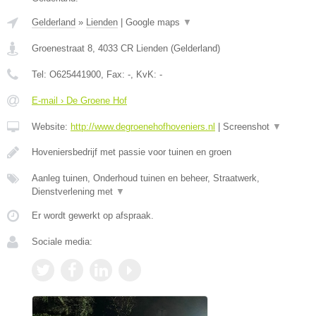
Gelderland
»
Lienden
|
Google maps
▼
Groenestraat 8
,
4033 CR
Lienden
(
Gelderland
)
Tel:
O625441900
, Fax:
-
, KvK:
-
E-mail › De Groene Hof
Website:
http://www.degroenehofhoveniers.nl
|
Screenshot
▼
Hoveniersbedrijf met passie voor tuinen en groen
Aanleg tuinen, Onderhoud tuinen en beheer, Straatwerk,
Dienstverlening met
▼
Er wordt gewerkt op afspraak.
Sociale media: