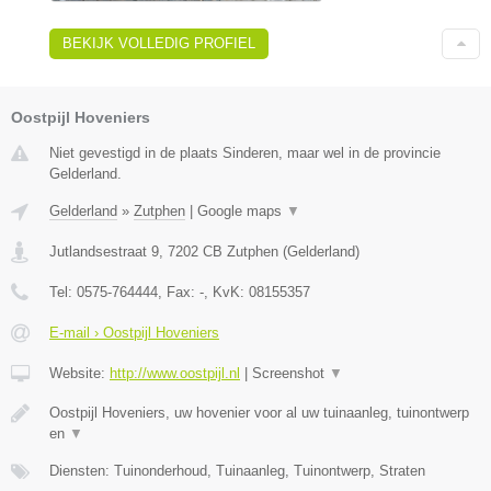
BEKIJK VOLLEDIG PROFIEL
Oostpijl Hoveniers
Niet gevestigd in de plaats Sinderen, maar wel in de provincie
Gelderland.
Gelderland
»
Zutphen
|
Google maps
▼
Jutlandsestraat 9
,
7202 CB
Zutphen
(
Gelderland
)
Tel:
0575-764444
, Fax:
-
, KvK:
08155357
E-mail › Oostpijl Hoveniers
Website:
http://www.oostpijl.nl
|
Screenshot
▼
Oostpijl Hoveniers, uw hovenier voor al uw tuinaanleg, tuinontwerp
en
▼
Diensten: Tuinonderhoud, Tuinaanleg, Tuinontwerp, Straten