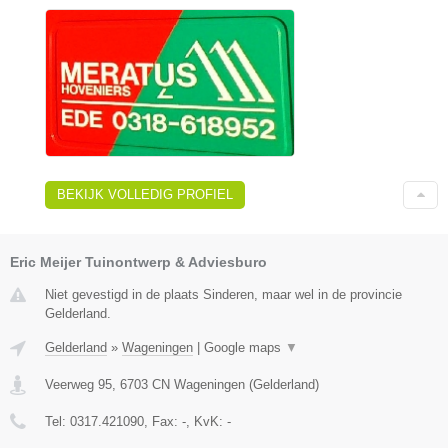
BEKIJK VOLLEDIG PROFIEL
Eric Meijer Tuinontwerp & Adviesburo
Niet gevestigd in de plaats Sinderen, maar wel in de provincie
Gelderland.
Gelderland
»
Wageningen
|
Google maps
▼
Veerweg 95
,
6703 CN
Wageningen
(
Gelderland
)
Tel:
0317.421090
, Fax:
-
, KvK:
-