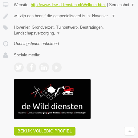
Website:
http://www.dewilddiensten.nl/Welkom.html
|
Screenshot
▼
wij zijn een bedrijf die gespecialiseerd is in: Hovenier -
▼
Hovenier, Grondverzet, Tuinontwerp, Bestratingen,
Landschapsverzorging,
▼
Openingstijden onbekend
Sociale media:
BEKIJK VOLLEDIG PROFIEL