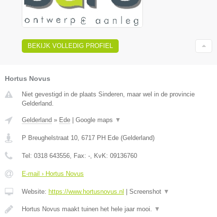
BEKIJK VOLLEDIG PROFIEL
Hortus Novus
Niet gevestigd in de plaats Sinderen, maar wel in de provincie
Gelderland.
Gelderland
»
Ede
|
Google maps
▼
P Breughelstraat 10
,
6717 PH
Ede
(
Gelderland
)
Tel:
0318 643556
, Fax:
-
, KvK:
09136760
E-mail › Hortus Novus
Website:
https://www.hortusnovus.nl
|
Screenshot
▼
Hortus Novus maakt tuinen het hele jaar mooi.
▼