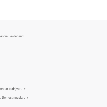
vincie Gelderland.
ren en bedrijven.
▼
n, Bemestingsplan,
▼