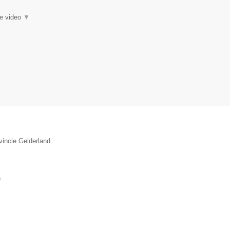
ie video
▼
vincie Gelderland.
)