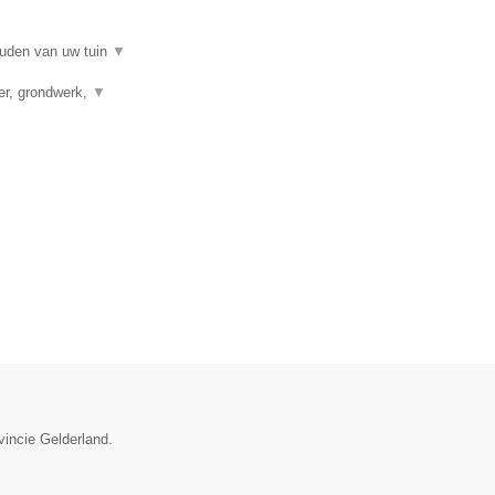
ouden van uw tuin
▼
ver, grondwerk,
▼
vincie Gelderland.