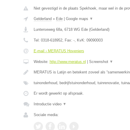
Niet gevestigd in de plaats Spekhoek, maar wel in de pro
Gelderland
»
Ede
|
Google maps
▼
Lunterseweg 68a
,
6718 WG
Ede
(
Gelderland
)
Tel:
0318-618952
, Fax:
-
, KvK:
09090003
E-mail › MERATUS Hoveniers
Website:
http://www.meratus.nl
|
Screenshot
▼
MERATUS is Latijn en betekent zoveel als “samenwerkin
tuinonderhoud, bedrijfstuinonderhoud, tuinrenovatie, tuina
Er wordt gewerkt op afspraak.
Introductie video
▼
Sociale media: