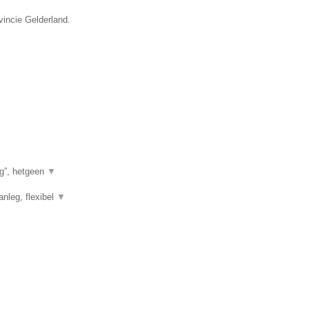
vincie Gelderland.
g”, hetgeen
▼
anleg, flexibel
▼