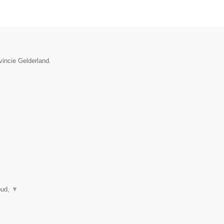
vincie Gelderland.
oud,
▼