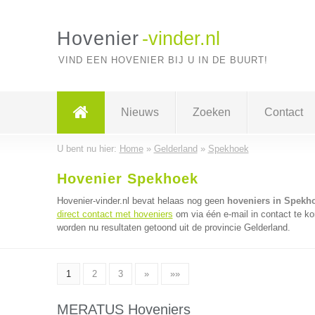
Hovenier
-vinder.nl
VIND EEN HOVENIER BIJ U IN DE BUURT!
Nieuws
Zoeken
Contact
U bent nu hier:
Home
»
Gelderland
»
Spekhoek
Hovenier Spekhoek
Hovenier-vinder.nl bevat helaas nog geen
hoveniers in Spekh
direct contact met hoveniers
om via één e-mail in contact te k
worden nu resultaten getoond uit de provincie Gelderland.
1
2
3
»
»»
MERATUS Hoveniers