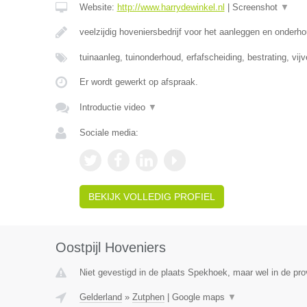
Website:
http://www.harrydewinkel.nl
|
Screenshot
▼
veelzijdig hoveniersbedrijf voor het aanleggen en onderh
tuinaanleg, tuinonderhoud, erfafscheiding, bestrating, vij
Er wordt gewerkt op afspraak.
Introductie video
▼
Sociale media:
BEKIJK VOLLEDIG PROFIEL
Oostpijl Hoveniers
Niet gevestigd in de plaats Spekhoek, maar wel in de pro
Gelderland
»
Zutphen
|
Google maps
▼