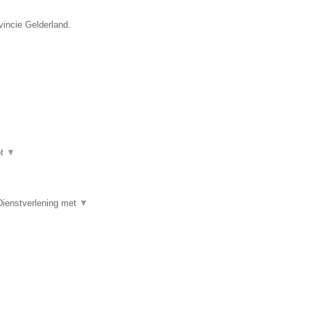
vincie Gelderland.
ot
▼
Dienstverlening met
▼