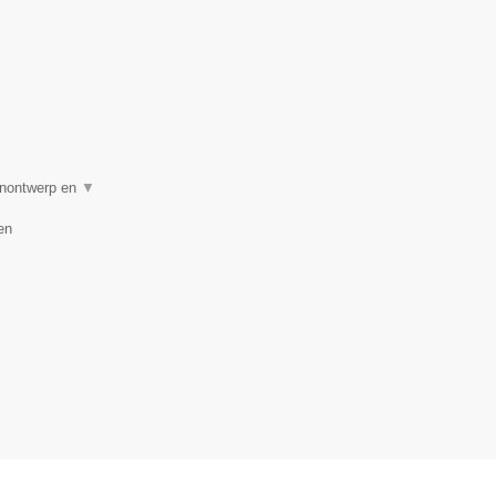
uinontwerp en
▼
en