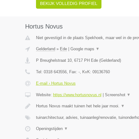
BEKIJK VOLLEDIG PROFIEL
Hortus Novus
Niet gevestigd in de plaats Spekhoek, maar wel in de pro
Gelderland
»
Ede
|
Google maps
▼
P Breughelstraat 10
,
6717 PH
Ede
(
Gelderland
)
Tel:
0318 643556
, Fax:
-
, KvK:
09136760
E-mail › Hortus Novus
Website:
https://www.hortusnovus.nl
|
Screenshot
▼
Hortus Novus maakt tuinen het hele jaar mooi.
▼
tuinarchitectuur, advies, tuinaanleg/renovatie, tuinonderh
Openingstijden
▼