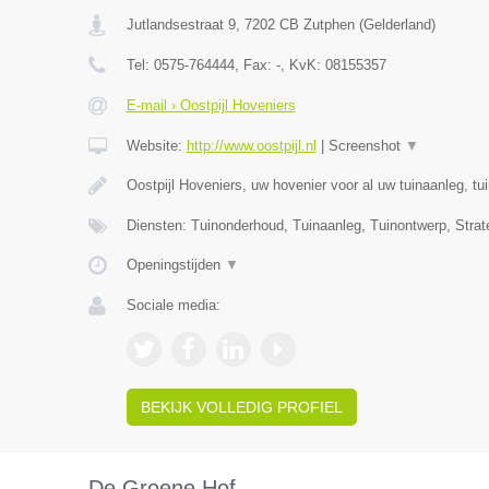
Jutlandsestraat 9
,
7202 CB
Zutphen
(
Gelderland
)
Tel:
0575-764444
, Fax:
-
, KvK:
08155357
E-mail › Oostpijl Hoveniers
Website:
http://www.oostpijl.nl
|
Screenshot
▼
Oostpijl Hoveniers, uw hovenier voor al uw tuinaanleg, t
Diensten: Tuinonderhoud, Tuinaanleg, Tuinontwerp, Strat
Openingstijden
▼
Sociale media:
BEKIJK VOLLEDIG PROFIEL
De Groene Hof