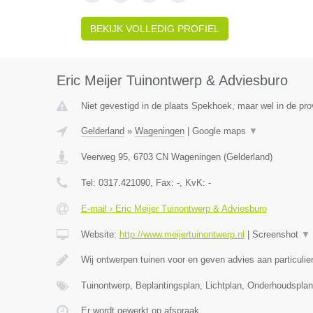
BEKIJK VOLLEDIG PROFIEL
Eric Meijer Tuinontwerp & Adviesburo
Niet gevestigd in de plaats Spekhoek, maar wel in de pro
Gelderland
»
Wageningen
|
Google maps
▼
Veerweg 95
,
6703 CN
Wageningen
(
Gelderland
)
Tel:
0317.421090
, Fax:
-
, KvK:
-
E-mail › Eric Meijer Tuinontwerp & Adviesburo
Website:
http://www.meijertuinontwerp.nl
|
Screenshot
▼
Wij ontwerpen tuinen voor en geven advies aan particulie
Tuinontwerp, Beplantingsplan, Lichtplan, Onderhoudspla
Er wordt gewerkt op afspraak.