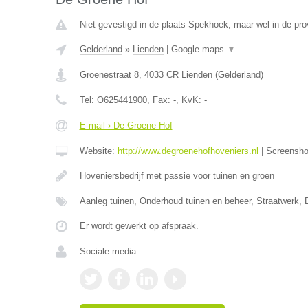
Niet gevestigd in de plaats Spekhoek, maar wel in de pro
Gelderland
»
Lienden
|
Google maps
▼
Groenestraat 8
,
4033 CR
Lienden
(
Gelderland
)
Tel:
O625441900
, Fax:
-
, KvK:
-
E-mail › De Groene Hof
Website:
http://www.degroenehofhoveniers.nl
|
Screensh
Hoveniersbedrijf met passie voor tuinen en groen
Aanleg tuinen, Onderhoud tuinen en beheer, Straatwerk, 
Er wordt gewerkt op afspraak.
Sociale media: