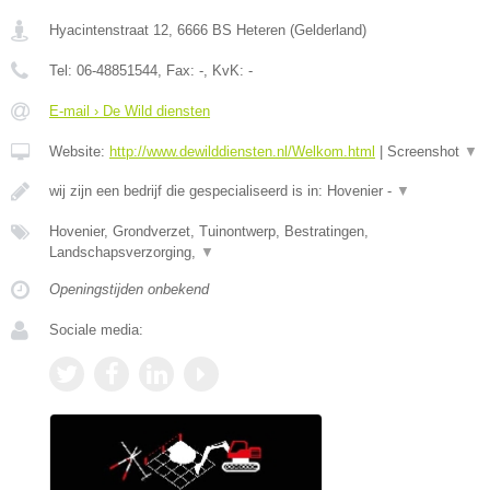
Hyacintenstraat 12
,
6666 BS
Heteren
(
Gelderland
)
Tel:
06-48851544
, Fax:
-
, KvK:
-
E-mail › De Wild diensten
Website:
http://www.dewilddiensten.nl/Welkom.html
|
Screenshot
▼
wij zijn een bedrijf die gespecialiseerd is in: Hovenier -
▼
Hovenier, Grondverzet, Tuinontwerp, Bestratingen,
Landschapsverzorging,
▼
Openingstijden onbekend
Sociale media: