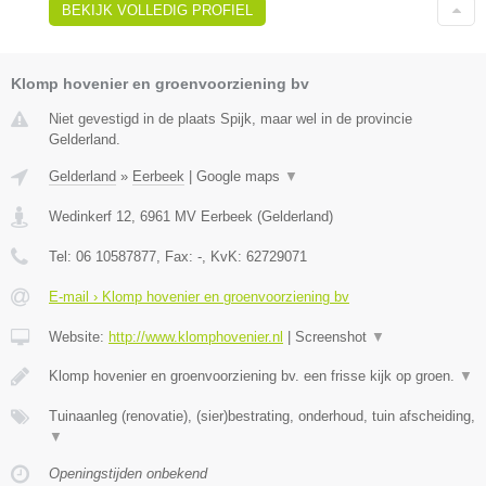
BEKIJK VOLLEDIG PROFIEL
Klomp hovenier en groenvoorziening bv
Niet gevestigd in de plaats Spijk, maar wel in de provincie
Gelderland.
Gelderland
»
Eerbeek
|
Google maps
▼
Wedinkerf 12
,
6961 MV
Eerbeek
(
Gelderland
)
Tel:
06 10587877
, Fax:
-
, KvK:
62729071
E-mail › Klomp hovenier en groenvoorziening bv
Website:
http://www.klomphovenier.nl
|
Screenshot
▼
Klomp hovenier en groenvoorziening bv. een frisse kijk op groen.
▼
Tuinaanleg (renovatie), (sier)bestrating, onderhoud, tuin afscheiding,
▼
Openingstijden onbekend