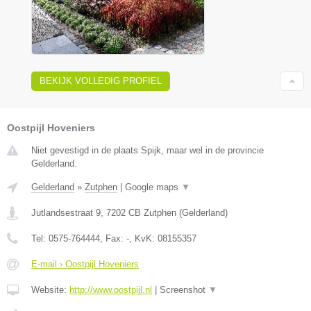
BEKIJK VOLLEDIG PROFIEL
Oostpijl Hoveniers
Niet gevestigd in de plaats Spijk, maar wel in de provincie
Gelderland.
Gelderland
»
Zutphen
|
Google maps
▼
Jutlandsestraat 9
,
7202 CB
Zutphen
(
Gelderland
)
Tel:
0575-764444
, Fax:
-
, KvK:
08155357
E-mail › Oostpijl Hoveniers
Website:
http://www.oostpijl.nl
|
Screenshot
▼