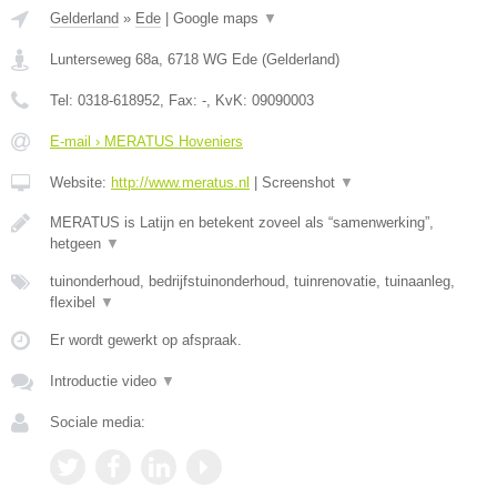
Gelderland
»
Ede
|
Google maps
▼
Lunterseweg 68a
,
6718 WG
Ede
(
Gelderland
)
Tel:
0318-618952
, Fax:
-
, KvK:
09090003
E-mail › MERATUS Hoveniers
Website:
http://www.meratus.nl
|
Screenshot
▼
MERATUS is Latijn en betekent zoveel als “samenwerking”,
hetgeen
▼
tuinonderhoud, bedrijfstuinonderhoud, tuinrenovatie, tuinaanleg,
flexibel
▼
Er wordt gewerkt op afspraak.
Introductie video
▼
Sociale media: