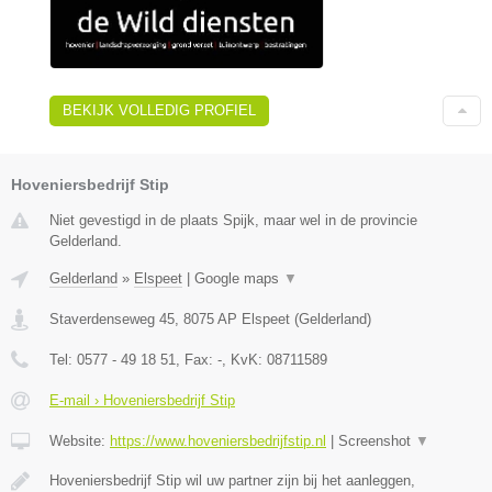
BEKIJK VOLLEDIG PROFIEL
Hoveniersbedrijf Stip
Niet gevestigd in de plaats Spijk, maar wel in de provincie
Gelderland.
Gelderland
»
Elspeet
|
Google maps
▼
Staverdenseweg 45
,
8075 AP
Elspeet
(
Gelderland
)
Tel:
0577 - 49 18 51
, Fax:
-
, KvK:
08711589
E-mail › Hoveniersbedrijf Stip
Website:
https://www.hoveniersbedrijfstip.nl
|
Screenshot
▼
Hoveniersbedrijf Stip wil uw partner zijn bij het aanleggen,