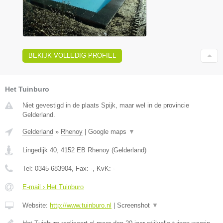
BEKIJK VOLLEDIG PROFIEL
Het Tuinburo
Niet gevestigd in de plaats Spijk, maar wel in de provincie
Gelderland.
Gelderland
»
Rhenoy
|
Google maps
▼
Lingedijk 40
,
4152 EB
Rhenoy
(
Gelderland
)
Tel:
0345-683904
, Fax:
-
, KvK:
-
E-mail › Het Tuinburo
Website:
http://www.tuinburo.nl
|
Screenshot
▼