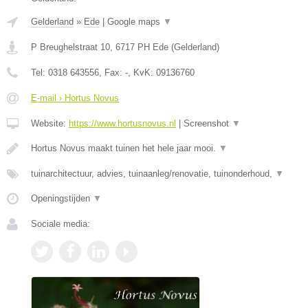
Gelderland
»
Ede
|
Google maps
▼
P Breughelstraat 10
,
6717 PH
Ede
(
Gelderland
)
Tel:
0318 643556
, Fax:
-
, KvK:
09136760
E-mail › Hortus Novus
Website:
https://www.hortusnovus.nl
|
Screenshot
▼
Hortus Novus maakt tuinen het hele jaar mooi.
▼
tuinarchitectuur, advies, tuinaanleg/renovatie, tuinonderhoud,
▼
Openingstijden
▼
Sociale media: