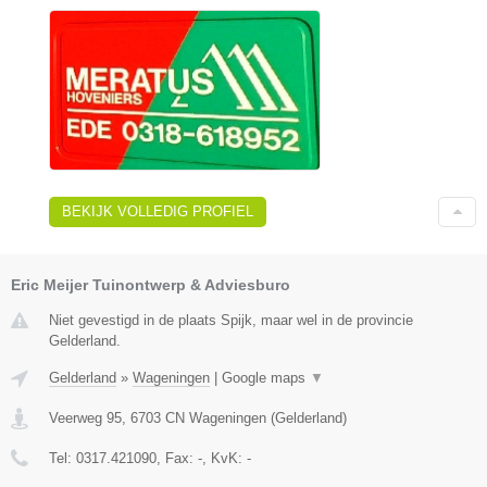
BEKIJK VOLLEDIG PROFIEL
Eric Meijer Tuinontwerp & Adviesburo
Niet gevestigd in de plaats Spijk, maar wel in de provincie
Gelderland.
Gelderland
»
Wageningen
|
Google maps
▼
Veerweg 95
,
6703 CN
Wageningen
(
Gelderland
)
Tel:
0317.421090
, Fax:
-
, KvK:
-