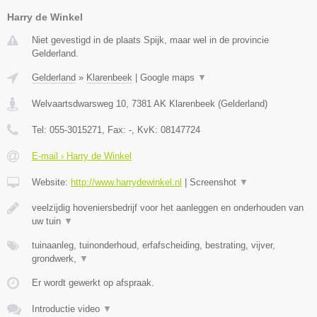
Harry de Winkel
Niet gevestigd in de plaats Spijk, maar wel in de provincie
Gelderland.
Gelderland
»
Klarenbeek
|
Google maps
▼
Welvaartsdwarsweg 10
,
7381 AK
Klarenbeek
(
Gelderland
)
Tel:
055-3015271
, Fax:
-
, KvK:
08147724
E-mail › Harry de Winkel
Website:
http://www.harrydewinkel.nl
|
Screenshot
▼
veelzijdig hoveniersbedrijf voor het aanleggen en onderhouden van
uw tuin
▼
tuinaanleg, tuinonderhoud, erfafscheiding, bestrating, vijver,
grondwerk,
▼
Er wordt gewerkt op afspraak.
Introductie video
▼