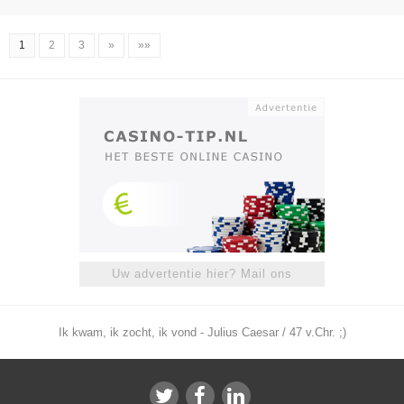
1
2
3
»
»»
Uw advertentie hier? Mail ons
Ik kwam, ik zocht, ik vond - Julius Caesar / 47 v.Chr. ;)