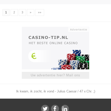
1
2
3
»
»»
Uw advertentie hier? Mail ons
Ik kwam, ik zocht, ik vond - Julius Caesar / 47 v.Chr. ;)