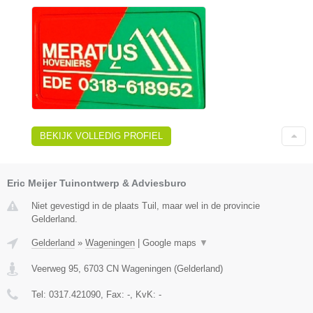
BEKIJK VOLLEDIG PROFIEL
Eric Meijer Tuinontwerp & Adviesburo
Niet gevestigd in de plaats Tuil, maar wel in de provincie
Gelderland.
Gelderland
»
Wageningen
|
Google maps
▼
Veerweg 95
,
6703 CN
Wageningen
(
Gelderland
)
Tel:
0317.421090
, Fax:
-
, KvK:
-