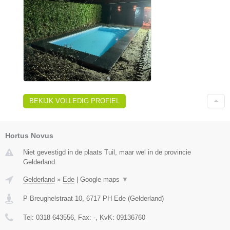
BEKIJK VOLLEDIG PROFIEL
Hortus Novus
Niet gevestigd in de plaats Tuil, maar wel in de provincie
Gelderland.
Gelderland
»
Ede
|
Google maps
▼
P Breughelstraat 10
,
6717 PH
Ede
(
Gelderland
)
Tel:
0318 643556
, Fax:
-
, KvK:
09136760