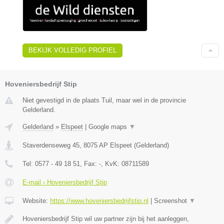
BEKIJK VOLLEDIG PROFIEL
Hoveniersbedrijf Stip
Niet gevestigd in de plaats Tuil, maar wel in de provincie
Gelderland.
Gelderland
»
Elspeet
|
Google maps
▼
Staverdenseweg 45
,
8075 AP
Elspeet
(
Gelderland
)
Tel:
0577 - 49 18 51
, Fax:
-
, KvK:
08711589
E-mail › Hoveniersbedrijf Stip
Website:
https://www.hoveniersbedrijfstip.nl
|
Screenshot
▼
Hoveniersbedrijf Stip wil uw partner zijn bij het aanleggen,