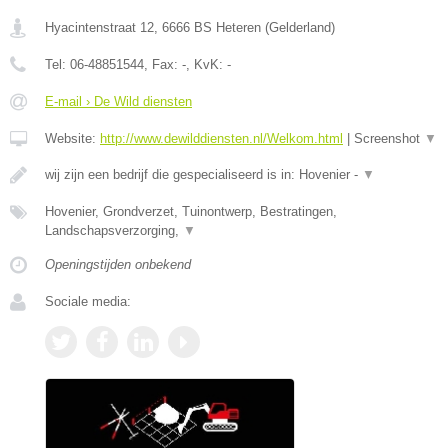
Hyacintenstraat 12
,
6666 BS
Heteren
(
Gelderland
)
Tel:
06-48851544
, Fax:
-
, KvK:
-
E-mail › De Wild diensten
Website:
http://www.dewilddiensten.nl/Welkom.html
|
Screenshot
▼
wij zijn een bedrijf die gespecialiseerd is in: Hovenier -
▼
Hovenier, Grondverzet, Tuinontwerp, Bestratingen,
Landschapsverzorging,
▼
Openingstijden onbekend
Sociale media: