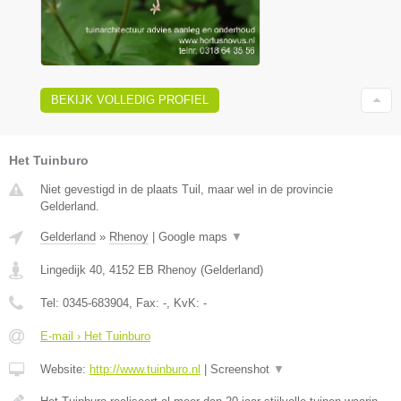
BEKIJK VOLLEDIG PROFIEL
Het Tuinburo
Niet gevestigd in de plaats Tuil, maar wel in de provincie
Gelderland.
Gelderland
»
Rhenoy
|
Google maps
▼
Lingedijk 40
,
4152 EB
Rhenoy
(
Gelderland
)
Tel:
0345-683904
, Fax:
-
, KvK:
-
E-mail › Het Tuinburo
Website:
http://www.tuinburo.nl
|
Screenshot
▼