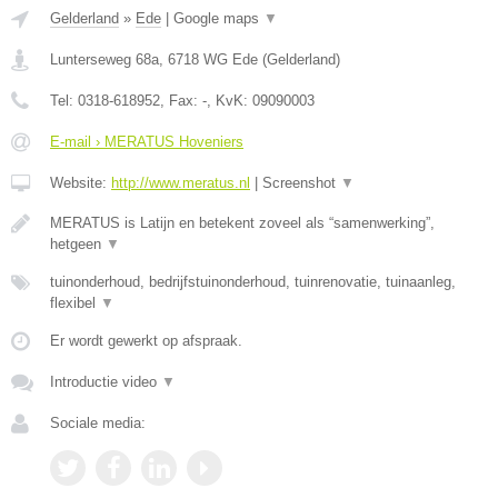
Gelderland
»
Ede
|
Google maps
▼
Lunterseweg 68a
,
6718 WG
Ede
(
Gelderland
)
Tel:
0318-618952
, Fax:
-
, KvK:
09090003
E-mail › MERATUS Hoveniers
Website:
http://www.meratus.nl
|
Screenshot
▼
MERATUS is Latijn en betekent zoveel als “samenwerking”,
hetgeen
▼
tuinonderhoud, bedrijfstuinonderhoud, tuinrenovatie, tuinaanleg,
flexibel
▼
Er wordt gewerkt op afspraak.
Introductie video
▼
Sociale media: