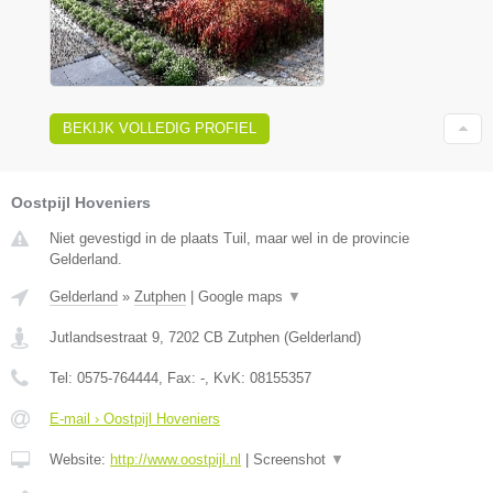
BEKIJK VOLLEDIG PROFIEL
Oostpijl Hoveniers
Niet gevestigd in de plaats Tuil, maar wel in de provincie
Gelderland.
Gelderland
»
Zutphen
|
Google maps
▼
Jutlandsestraat 9
,
7202 CB
Zutphen
(
Gelderland
)
Tel:
0575-764444
, Fax:
-
, KvK:
08155357
E-mail › Oostpijl Hoveniers
Website:
http://www.oostpijl.nl
|
Screenshot
▼