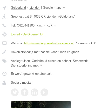
Gelderland
»
Lienden
|
Google maps
▼
Groenestraat 8
,
4033 CR
Lienden
(
Gelderland
)
Tel:
O625441900
, Fax:
-
, KvK:
-
E-mail › De Groene Hof
Website:
http://www.degroenehofhoveniers.nl
|
Screenshot
▼
Hoveniersbedrijf met passie voor tuinen en groen
Aanleg tuinen, Onderhoud tuinen en beheer, Straatwerk,
Dienstverlening met
▼
Er wordt gewerkt op afspraak.
Sociale media: