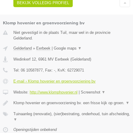
BEKIJK VOLLEDIG PROFIEL
Klomp hovenier en groenvoorziening bv
Niet gevestigd in de plaats Tuil, maar wel in de provincie
Gelderland.
Gelderland
»
Eerbeek
|
Google maps
▼
Wedinkerf 12
,
6961 MV
Eerbeek
(
Gelderland
)
Tel:
06 10587877
, Fax:
-
, KvK:
62729071
E-mail › Klomp hovenier en groenvoorziening bv
Website:
http://www.klomphovenier.nl
|
Screenshot
▼
Klomp hovenier en groenvoorziening bv. een frisse kijk op groen.
▼
Tuinaanleg (renovatie), (sier)bestrating, onderhoud, tuin afscheiding,
▼
Openingstijden onbekend