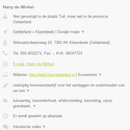
Harry de Winkel
Niet gevestigd in de plaats Tuil, maar wel in de provincie
Gelderland.
Gelderland
»
Klarenbeek
|
Google maps
▼
Welvaartsdwarsweg 10
,
7381 AK
Klarenbeek
(
Gelderland
)
Tel:
055-3015271
, Fax:
-
, KvK:
08147724
E-mail › Harry de Winkel
Website:
http://www.harrydewinkel.nl
|
Screenshot
▼
veelzijdig hoveniersbedrijf voor het aanleggen en onderhouden van
uw tuin
▼
tuinaanleg, tuinonderhoud, erfafscheiding, bestrating, vijver,
grondwerk,
▼
Er wordt gewerkt op afspraak.
Introductie video
▼