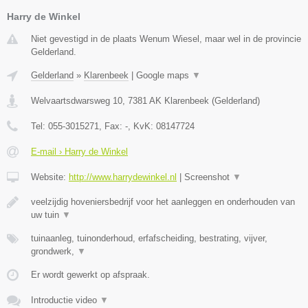
Harry de Winkel
Niet gevestigd in de plaats Wenum Wiesel, maar wel in de provincie
Gelderland.
Gelderland
»
Klarenbeek
|
Google maps
▼
Welvaartsdwarsweg 10
,
7381 AK
Klarenbeek
(
Gelderland
)
Tel:
055-3015271
, Fax:
-
, KvK:
08147724
E-mail › Harry de Winkel
Website:
http://www.harrydewinkel.nl
|
Screenshot
▼
veelzijdig hoveniersbedrijf voor het aanleggen en onderhouden van
uw tuin
▼
tuinaanleg, tuinonderhoud, erfafscheiding, bestrating, vijver,
grondwerk,
▼
Er wordt gewerkt op afspraak.
Introductie video
▼