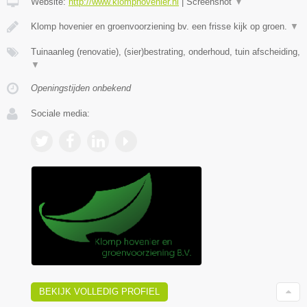
Website:
http://www.klomphovenier.nl
|
Screenshot
▼
Klomp hovenier en groenvoorziening bv. een frisse kijk op groen.
▼
Tuinaanleg (renovatie), (sier)bestrating, onderhoud, tuin afscheiding,
▼
Openingstijden onbekend
Sociale media:
BEKIJK VOLLEDIG PROFIEL