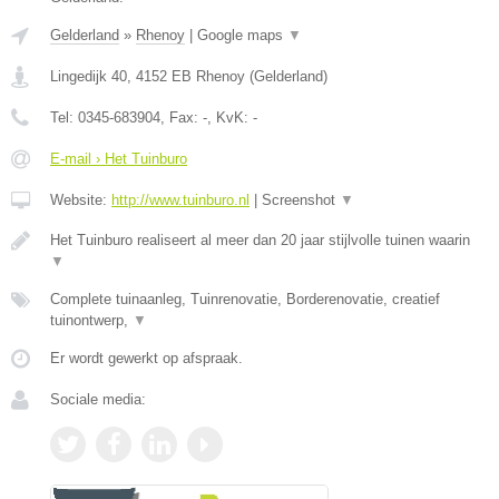
Gelderland
»
Rhenoy
|
Google maps
▼
Lingedijk 40
,
4152 EB
Rhenoy
(
Gelderland
)
Tel:
0345-683904
, Fax:
-
, KvK:
-
E-mail › Het Tuinburo
Website:
http://www.tuinburo.nl
|
Screenshot
▼
Het Tuinburo realiseert al meer dan 20 jaar stijlvolle tuinen waarin
▼
Complete tuinaanleg, Tuinrenovatie, Borderenovatie, creatief
tuinontwerp,
▼
Er wordt gewerkt op afspraak.
Sociale media: