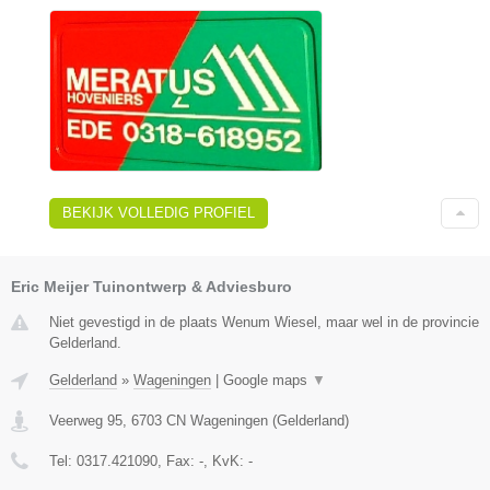
BEKIJK VOLLEDIG PROFIEL
Eric Meijer Tuinontwerp & Adviesburo
Niet gevestigd in de plaats Wenum Wiesel, maar wel in de provincie
Gelderland.
Gelderland
»
Wageningen
|
Google maps
▼
Veerweg 95
,
6703 CN
Wageningen
(
Gelderland
)
Tel:
0317.421090
, Fax:
-
, KvK:
-