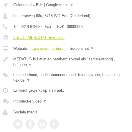
Gelderland
»
Ede
|
Google maps
▼
Lunterseweg 68a
,
6718 WG
Ede
(
Gelderland
)
Tel:
0318-618952
, Fax:
-
, KvK:
09090003
E-mail › MERATUS Hoveniers
Website:
http://www.meratus.nl
|
Screenshot
▼
MERATUS is Latijn en betekent zoveel als “samenwerking”,
hetgeen
▼
tuinonderhoud, bedrijfstuinonderhoud, tuinrenovatie, tuinaanleg,
flexibel
▼
Er wordt gewerkt op afspraak.
Introductie video
▼
Sociale media: