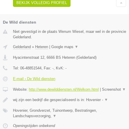
BEKIJK VOLLEDIG PROFIEL
De Wild diensten
Niet gevestigd in de plaats Wenum Wiesel, maar wel in de provincie
Gelderland.
Gelderland
»
Heteren
|
Google maps
▼
Hyacintenstraat 12
,
6666 BS
Heteren
(
Gelderland
)
Tel:
06-48851544
, Fax:
-
, KvK:
-
E-mail › De Wild diensten
Website:
http://www.dewilddiensten.nl/Welkom.html
|
Screenshot
▼
wij zijn een bedrijf die gespecialiseerd is in: Hovenier -
▼
Hovenier, Grondverzet, Tuinontwerp, Bestratingen,
Landschapsverzorging,
▼
Openingstijden onbekend