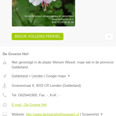
BEKIJK VOLLEDIG PROFIEL
De Groene Hof
Niet gevestigd in de plaats Wenum Wiesel, maar wel in de provincie
Gelderland.
Gelderland
»
Lienden
|
Google maps
▼
Groenestraat 8
,
4033 CR
Lienden
(
Gelderland
)
Tel:
O625441900
, Fax:
-
, KvK:
-
E-mail › De Groene Hof
Website:
http://www.degroenehofhoveniers.nl
|
Screenshot
▼