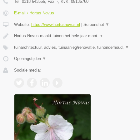
Tel:
0318 643556
, Fax:
-
, KvK:
09136760
E-mail › Hortus Novus
Website:
https://www.hortusnovus.nl
|
Screenshot
▼
Hortus Novus maakt tuinen het hele jaar mooi.
▼
tuinarchitectuur, advies, tuinaanleg/renovatie, tuinonderhoud,
▼
Openingstijden
▼
Sociale media: