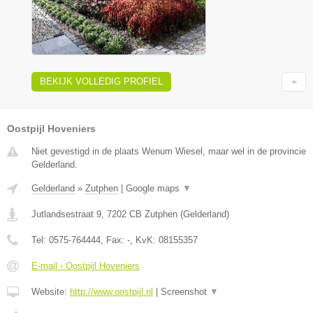
BEKIJK VOLLEDIG PROFIEL
Oostpijl Hoveniers
Niet gevestigd in de plaats Wenum Wiesel, maar wel in de provincie
Gelderland.
Gelderland
»
Zutphen
|
Google maps
▼
Jutlandsestraat 9
,
7202 CB
Zutphen
(
Gelderland
)
Tel:
0575-764444
, Fax:
-
, KvK:
08155357
E-mail › Oostpijl Hoveniers
Website:
http://www.oostpijl.nl
|
Screenshot
▼