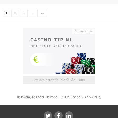
1
2
3
»
»»
Uw advertentie hier? Mail ons
Ik kwam, ik zocht, ik vond - Julius Caesar / 47 v.Chr. ;)