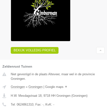
BEKIJK VOLLEDIG PROFIEL
Zeldenrust Tuinen
Niet gevestigd in de plaats Alteveer, maar wel in de provincie
Groningen.
Groningen
»
Groningen
|
Google maps
▼
H.W. Mesdagstraat 18
,
9718 HH
Groningen
(
Groningen
)
Tel:
0624861310
, Fax:
-
, KvK:
-