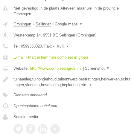
Niet gevestigd in de plaats Alteveer, maar wel in de provincie
Groningen.
Groningen
»
Sellingen
|
Google maps
▼
Westerkamp 14
,
9551 BE
Sellingen
(
Groningen
)
Tel:
0599333020
, Fax:
-
, KvK:
-
E-mail › Marcel hemmen compleet in groen
Website:
http://www.compleetingroen.nl
|
Screenshot
▼
tuinaanleg,tuinonderhoud,tuinontwerp,bestratingen,hekwerken,schut
tingen,vlonders,beschoeing,beplanting,etc.
▼
Diensten onbekend
Openingstijden onbekend
Sociale media: