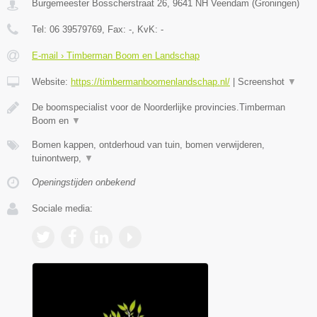
Burgemeester Bosscherstraat 26
,
9641 NH
Veendam
(
Groningen
)
Tel:
06 39579769
, Fax:
-
, KvK:
-
E-mail › Timberman Boom en Landschap
Website:
https://timbermanboomenlandschap.nl/
|
Screenshot
▼
De boomspecialist voor de Noorderlijke provincies.Timberman
Boom en
▼
Bomen kappen, ontderhoud van tuin, bomen verwijderen,
tuinontwerp,
▼
Openingstijden onbekend
Sociale media: