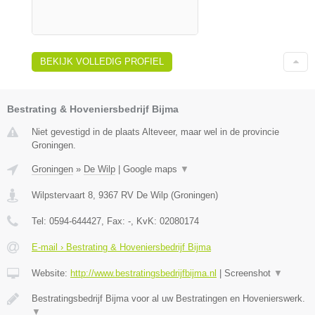
BEKIJK VOLLEDIG PROFIEL
Bestrating & Hoveniersbedrijf Bijma
Niet gevestigd in de plaats Alteveer, maar wel in de provincie
Groningen.
Groningen
»
De Wilp
|
Google maps
▼
Wilpstervaart 8
,
9367 RV
De Wilp
(
Groningen
)
Tel:
0594-644427
, Fax:
-
, KvK:
02080174
E-mail › Bestrating & Hoveniersbedrijf Bijma
Website:
http://www.bestratingsbedrijfbijma.nl
|
Screenshot
▼
Bestratingsbedrijf Bijma voor al uw Bestratingen en Hovenierswerk.
▼