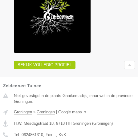
BEKIJK VOLLEDIG PROFIEL
Zeldenrust Tuinen
Niet gevestigd in de plaats Gaaikemadijk, maar wel in de provincie
Groningen.
Groningen
»
Groningen
|
Google maps
▼
H.W. Mesdagstraat 18
,
9718 HH
Groningen
(
Groningen
)
Tel:
0624861310
, Fax:
-
, KvK:
-