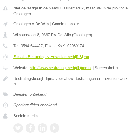
Niet gevestigd in de plaats Gaaikemadijk, maar wel in de provincie
Groningen.
Groningen
»
De Wilp
|
Google maps
▼
Wilpstervaart 8
,
9367 RV
De Wilp
(
Groningen
)
Tel:
0594-644427
, Fax:
-
, KvK:
02080174
E-mail › Bestrating & Hoveniersbedrijf Bijma
Website:
http://www.bestratingsbedrijfbijma.nl
|
Screenshot
▼
Bestratingsbedrijf Bijma voor al uw Bestratingen en Hovenierswerk.
▼
Diensten onbekend
Openingstijden onbekend
Sociale media: