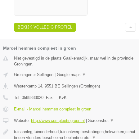
BEKIJK VOLLEDIG PROFIEL
Marcel hemmen compleet in groen
Niet gevestigd in de plaats Gaaikemadijk, maar wel in de provincie
Groningen.
Groningen
»
Sellingen
|
Google maps
▼
Westerkamp 14
,
9551 BE
Sellingen
(
Groningen
)
Tel:
0599333020
, Fax:
-
, KvK:
-
E-mail › Marcel hemmen compleet in groen
Website:
http://www.compleetingroen.nl
|
Screenshot
▼
tuinaanleg,tuinonderhoud,tuinontwerp,bestratingen,hekwerken,schut
tingen,vlonders,beschoeing,beplanting,etc.
▼