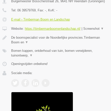
Burgemeester Bosscherstraat 26
,
9641 NH
Veendam
(
Groningen
)
Tel:
06 39579769
, Fax:
-
, KvK:
-
E-mail › Timberman Boom en Landschap
Website:
https://timbermanboomenlandschap.nl/
|
Screenshot
▼
De boomspecialist voor de Noorderlijke provincies.Timberman
Boom en
▼
Bomen kappen, ontderhoud van tuin, bomen verwijderen,
tuinontwerp,
▼
Openingstijden onbekend
Sociale media: