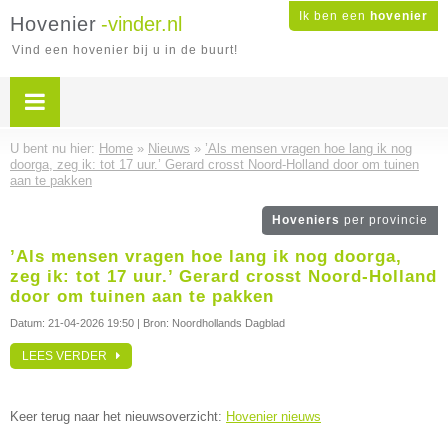
Ik ben een
hovenier
Hovenier
-vinder.nl
Vind een hovenier bij u in de buurt!
U bent nu hier:
Home
»
Nieuws
»
’Als mensen vragen hoe lang ik nog
doorga, zeg ik: tot 17 uur.’ Gerard crosst Noord-Holland door om tuinen
aan te pakken
Hoveniers
per provincie
’Als mensen vragen hoe lang ik nog doorga,
zeg ik: tot 17 uur.’ Gerard crosst Noord-Holland
door om tuinen aan te pakken
Datum:
21-04-2026 19:50
| Bron: Noordhollands Dagblad
LEES VERDER
Keer terug naar het nieuwsoverzicht:
Hovenier nieuws