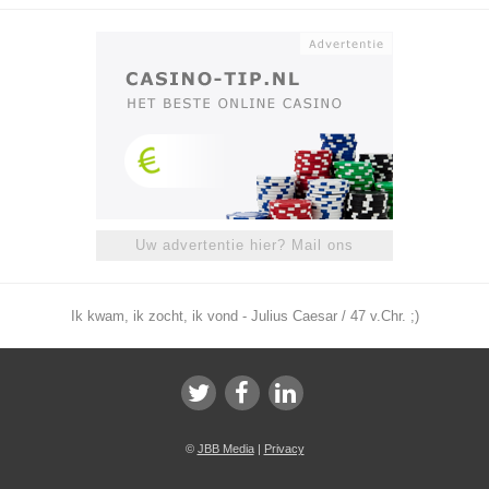
Uw advertentie hier? Mail ons
Ik kwam, ik zocht, ik vond - Julius Caesar / 47 v.Chr. ;)
©
JBB Media
|
Privacy