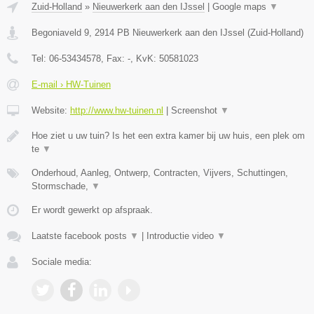
Zuid-Holland
»
Nieuwerkerk aan den IJssel
|
Google maps
▼
Begoniaveld 9
,
2914 PB
Nieuwerkerk aan den IJssel
(
Zuid-Holland
)
Tel:
06-53434578
, Fax:
-
, KvK:
50581023
E-mail › HW-Tuinen
Website:
http://www.hw-tuinen.nl
|
Screenshot
▼
Hoe ziet u uw tuin? Is het een extra kamer bij uw huis, een plek om
te
▼
Onderhoud, Aanleg, Ontwerp, Contracten, Vijvers, Schuttingen,
Stormschade,
▼
Er wordt gewerkt op afspraak.
Laatste facebook posts
▼
|
Introductie video
▼
Sociale media: