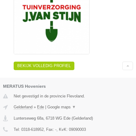
BEKIJK VOLLEDIG PROFIEL
MERATUS Hoveniers
Niet gevestigd in de provincie Flevoland.
Gelderland
»
Ede
|
Google maps
▼
Lunterseweg 68a
,
6718 WG
Ede
(
Gelderland
)
Tel:
0318-618952
, Fax:
-
, KvK:
09090003