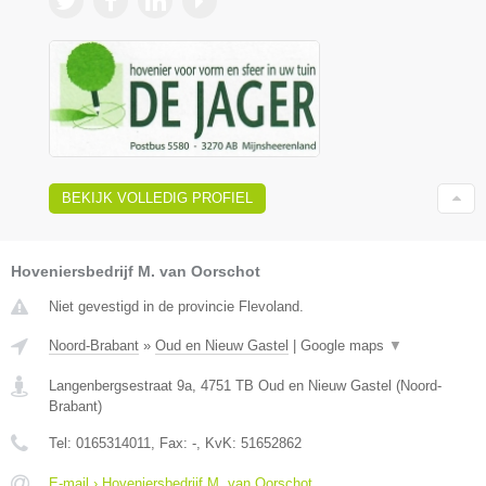
BEKIJK VOLLEDIG PROFIEL
Hoveniersbedrijf M. van Oorschot
Niet gevestigd in de provincie Flevoland.
Noord-Brabant
»
Oud en Nieuw Gastel
|
Google maps
▼
Langenbergsestraat 9a
,
4751 TB
Oud en Nieuw Gastel
(
Noord-
Brabant
)
Tel:
0165314011
, Fax:
-
, KvK:
51652862
E-mail › Hoveniersbedrijf M. van Oorschot