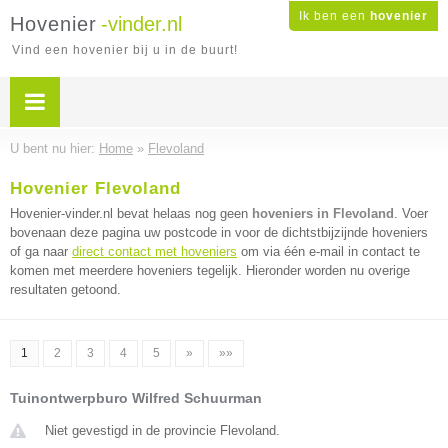
Ik ben een
hovenier
Hovenier
-vinder.nl
Vind een hovenier bij u in de buurt!
U bent nu hier:
Home
»
Flevoland
Hovenier Flevoland
Hovenier-vinder.nl bevat helaas nog geen
hoveniers in Flevoland
. Voer
bovenaan deze pagina uw postcode in voor de dichtstbijzijnde hoveniers
of ga naar
direct contact met hoveniers
om via één e-mail in contact te
komen met meerdere hoveniers tegelijk. Hieronder worden nu overige
resultaten getoond.
1
2
3
4
5
»
»»
Tuinontwerpburo Wilfred Schuurman
Niet gevestigd in de provincie Flevoland.