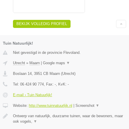
BEKIJK VOLLEDIG PROFIEL
Tuin Natuurlijk!
Niet gevestigd in de provincie Flevoland.
Utrecht
»
Maarn
|
Google maps
▼
Boslaan 14
,
3951 CB
Maarn
(
Utrecht
)
Tel:
06 424 90 774
, Fax:
-
, KvK:
-
E-mail › Tuin Natuurlijk!
Website:
http://www.tuinnatuurlijk.nl
|
Screenshot
▼
Ontwerp van natuurlijk, duurzame tuinen, waar de bewoners, maar
ook vogels,
▼