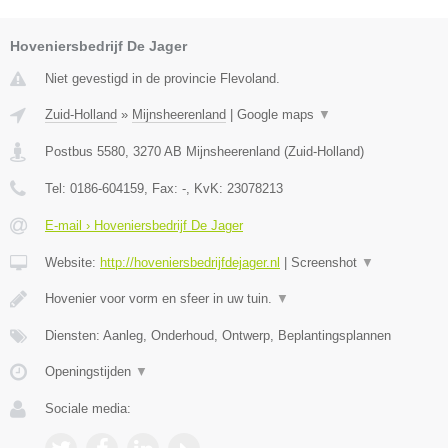
Hoveniersbedrijf De Jager
Niet gevestigd in de provincie Flevoland.
Zuid-Holland
»
Mijnsheerenland
|
Google maps
▼
Postbus 5580
,
3270 AB
Mijnsheerenland
(
Zuid-Holland
)
Tel:
0186-604159
, Fax:
-
, KvK:
23078213
E-mail › Hoveniersbedrijf De Jager
Website:
http://hoveniersbedrijfdejager.nl
|
Screenshot
▼
Hovenier voor vorm en sfeer in uw tuin.
▼
Diensten: Aanleg, Onderhoud, Ontwerp, Beplantingsplannen
Openingstijden
▼
Sociale media: