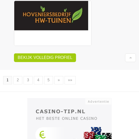
BEKIJK VOLLEDIG PROFIEL
1
2
3
4
5
»
»»