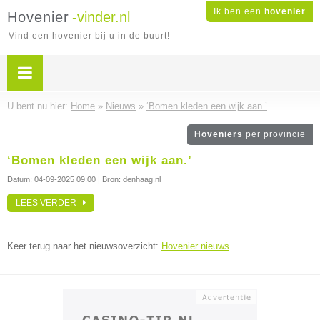
Ik ben een
hovenier
Hovenier
-vinder.nl
Vind een hovenier bij u in de buurt!
U bent nu hier:
Home
»
Nieuws
»
‘Bomen kleden een wijk aan.’
Hoveniers
per provincie
‘Bomen kleden een wijk aan.’
Datum:
04-09-2025 09:00
| Bron: denhaag.nl
LEES VERDER
Keer terug naar het nieuwsoverzicht:
Hovenier nieuws