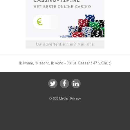
Uw advertentie hier? Mail ons
Ik kwam, ik zocht, ik vond - Julius Caesar / 47 v.Chr. ;)
©
JBB Media
|
Privacy