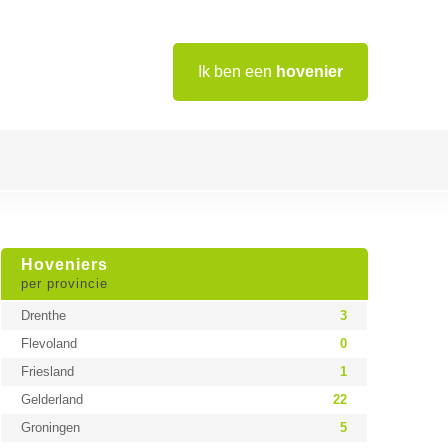
Ik ben een
hovenier
Hoveniers
per provincie
Drenthe
3
Flevoland
0
Friesland
1
Gelderland
22
Groningen
5