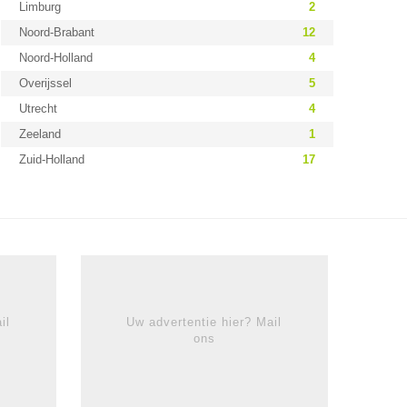
Limburg
2
Noord-Brabant
12
Noord-Holland
4
Overijssel
5
Utrecht
4
Zeeland
1
Zuid-Holland
17
il
Uw advertentie hier? Mail
ons