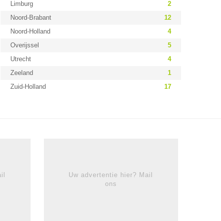
Limburg
2
Noord-Brabant
12
Noord-Holland
4
Overijssel
5
Utrecht
4
Zeeland
1
Zuid-Holland
17
il
Uw advertentie hier? Mail
ons