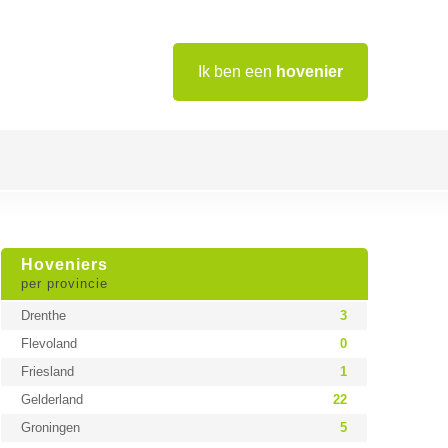
Ik ben een
hovenier
Hoveniers
per provincie
Drenthe
3
Flevoland
0
Friesland
1
Gelderland
22
Groningen
5