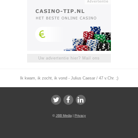
Uw advertentie hier? Mail ons
Ik kwam, ik zocht, ik vond - Julius Caesar / 47 v.Chr. ;)
©
JBB Media
|
Privacy