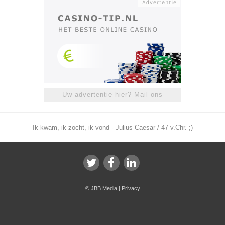
Uw advertentie hier? Mail ons
Ik kwam, ik zocht, ik vond - Julius Caesar / 47 v.Chr. ;)
©
JBB Media
|
Privacy