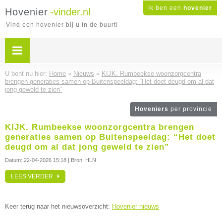
Ik ben een
hovenier
Hovenier
-vinder.nl
Vind een hovenier bij u in de buurt!
U bent nu hier:
Home
»
Nieuws
»
KIJK. Rumbeekse woonzorgcentra
brengen generaties samen op Buitenspeeldag: “Het doet deugd om al dat
jong geweld te zien”
Hoveniers
per provincie
KIJK. Rumbeekse woonzorgcentra brengen
generaties samen op Buitenspeeldag: “Het doet
deugd om al dat jong geweld te zien”
Datum:
22-04-2026 15:18
| Bron: HLN
LEES VERDER
Keer terug naar het nieuwsoverzicht:
Hovenier nieuws