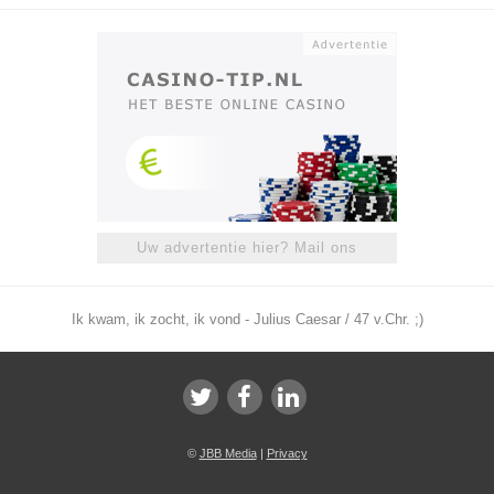
Uw advertentie hier? Mail ons
Ik kwam, ik zocht, ik vond - Julius Caesar / 47 v.Chr. ;)
©
JBB Media
|
Privacy