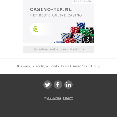
Uw advertentie hier? Mail ons
Ik kwam, ik zocht, ik vond - Julius Caesar / 47 v.Chr. ;)
©
JBB Media
|
Privacy