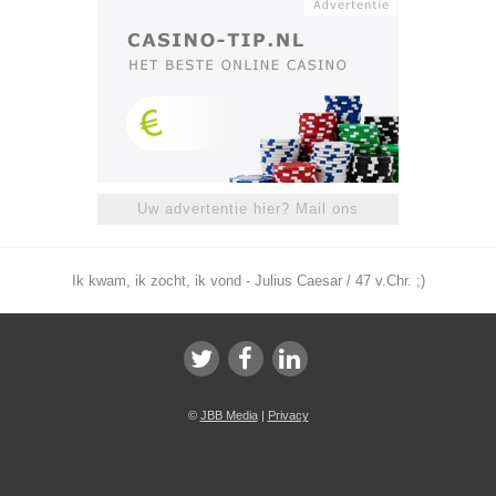
Uw advertentie hier? Mail ons
Ik kwam, ik zocht, ik vond - Julius Caesar / 47 v.Chr. ;)
©
JBB Media
|
Privacy