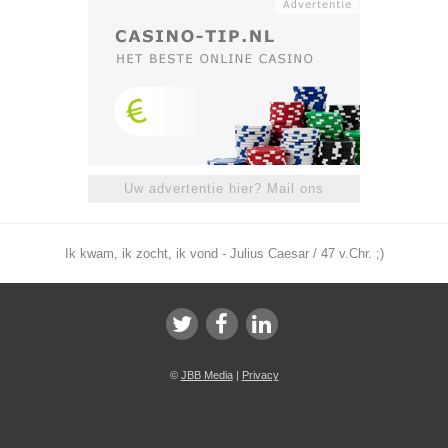
Uw advertentie hier? Mail ons
Ik kwam, ik zocht, ik vond - Julius Caesar / 47 v.Chr. ;)
©
JBB Media
|
Privacy