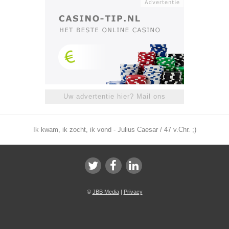
Uw advertentie hier? Mail ons
Ik kwam, ik zocht, ik vond - Julius Caesar / 47 v.Chr. ;)
©
JBB Media
|
Privacy