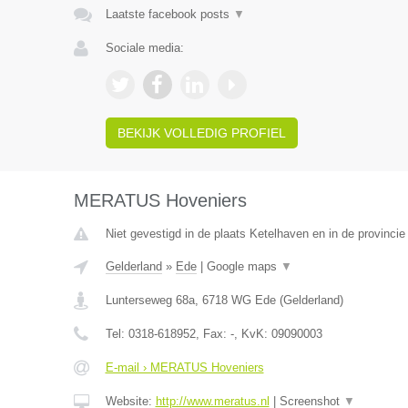
Laatste facebook posts
▼
Sociale media:
BEKIJK VOLLEDIG PROFIEL
MERATUS Hoveniers
Niet gevestigd in de plaats Ketelhaven en in de provincie
Gelderland
»
Ede
|
Google maps
▼
Lunterseweg 68a
,
6718 WG
Ede
(
Gelderland
)
Tel:
0318-618952
, Fax:
-
, KvK:
09090003
E-mail › MERATUS Hoveniers
Website:
http://www.meratus.nl
|
Screenshot
▼