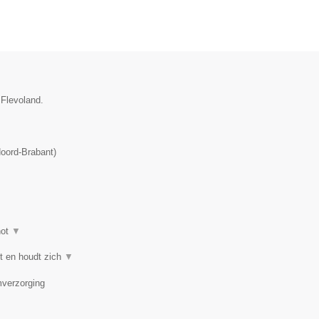
 Flevoland.
oord-Brabant
)
hot
▼
nt en houdt zich
▼
mverzorging