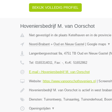
BEKIJK VOLLEDIG PROFIEL
Hoveniersbedrijf M. van Oorschot
Niet gevestigd in de plaats Ketelhaven en in de provincie
Noord-Brabant
»
Oud en Nieuw Gastel
|
Google maps
▼
Langenbergsestraat 9a
,
4751 TB
Oud en Nieuw Gastel
(
N
Tel:
0165314011
, Fax:
-
, KvK:
51652862
E-mail › Hoveniersbedrijf M. van Oorschot
Website:
https://www.vanoorschothoveniers.nl
|
Screens
Hoveniersbedrijf M. van Oorschot is actief in west braba
Diensten: Tuinontwerp, Tuinaanleg, Tuinonderhoud, Boo
Openingstijden
▼