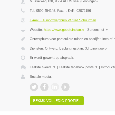
Musselweg 130
,
9584 AH
Mussel
(
Groningen
)
Tel:
0599 454145
, Fax:
-
, KvK:
02072156
E-mail › Tuinontwerpburo Wilfred Schuurman
Website:
https://www.goedtuinplan.nl
|
Screenshot
▼
Ontwerpburo voor particuliere tuinen en bedrijfstuinen of
Diensten: Ontwerp, Beplantingsplan, 3d tuinontwerp
Er wordt gewerkt op afspraak.
Laatste tweets
▼
|
Laatste facebook posts
▼
|
Introduct
Sociale media:
BEKIJK VOLLEDIG PROFIEL