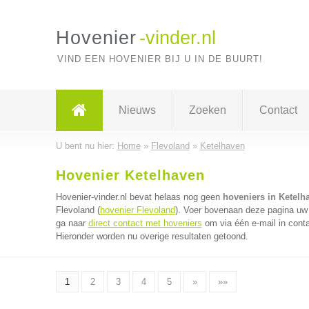
Hovenier
-vinder.nl
VIND EEN HOVENIER BIJ U IN DE BUURT!
Nieuws
Zoeken
Contact
U bent nu hier:
Home
»
Flevoland
»
Ketelhaven
Hovenier Ketelhaven
Hovenier-vinder.nl bevat helaas nog geen
hoveniers in Ketelh
Flevoland (
hovenier Flevoland
). Voer bovenaan deze pagina uw p
ga naar
direct contact met hoveniers
om via één e-mail in cont
Hieronder worden nu overige resultaten getoond.
1
2
3
4
5
»
»»