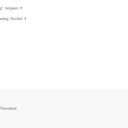
g”, hetgeen
▼
anleg, flexibel
▼
 Flevoland.