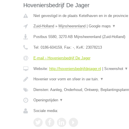
Hoveniersbedrijf De Jager
Niet gevestigd in de plaats Ketelhaven en in de provincie
Zuid-Holland
»
Mijnsheerenland
|
Google maps
▼
Postbus 5580
,
3270 AB
Mijnsheerenland
(
Zuid-Holland
)
Tel:
0186-604159
, Fax:
-
, KvK:
23078213
E-mail › Hoveniersbedrijf De Jager
Website:
http://hoveniersbedrijfdejager.nl
|
Screenshot
▼
Hovenier voor vorm en sfeer in uw tuin.
▼
Diensten: Aanleg, Onderhoud, Ontwerp, Beplantingsplan
Openingstijden
▼
Sociale media: