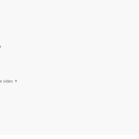
▼
ie video
▼