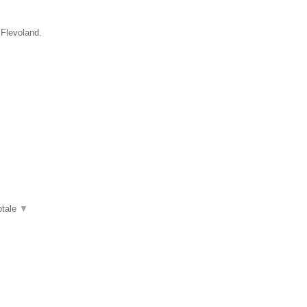
 Flevoland.
otale
▼