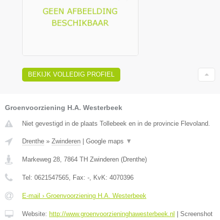
BEKIJK VOLLEDIG PROFIEL
Groenvoorziening H.A. Westerbeek
Niet gevestigd in de plaats Tollebeek en in de provincie Flevoland.
Drenthe
»
Zwinderen
|
Google maps
▼
Markeweg 28
,
7864 TH
Zwinderen
(
Drenthe
)
Tel:
0621547565
, Fax:
-
, KvK:
4070396
E-mail › Groenvoorziening H.A. Westerbeek
Website:
http://www.groenvoorzieninghawesterbeek.nl
|
Screenshot