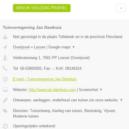
BEKIJK VOLLEDIG PROFIEL
Tuinvormgeving Jan Damhuis
Niet gevestigd in de plaats Tollebeek en in de provincie Flevoland.
Overijssel
»
Losser
|
Google maps
▼
Veldmatenweg 1
,
7581 PP
Losser
(
Overijssel
)
Tel:
06-53893565
, Fax:
-
, KvK:
08146314
E-mail › Tuinvormgeving Jan Damhuis
Website:
http://www.jan-damhuis.com
|
Screenshot
▼
Ontwerpen, aanleggen, onderhoud van tuinen zie onze website;
▼
Diensten: Tuinontwerp, Aanleg van tuinen, Bestrating, Vijvers,
Moderne tuinen
Openingstijden onbekend