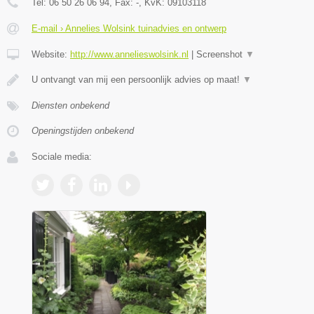
Tel:
06 50 26 06 94
, Fax:
-
, KvK:
09103118
E-mail › Annelies Wolsink tuinadvies en ontwerp
Website:
http://www.annelieswolsink.nl
|
Screenshot
▼
U ontvangt van mij een persoonlijk advies op maat!
▼
Diensten onbekend
Openingstijden onbekend
Sociale media: