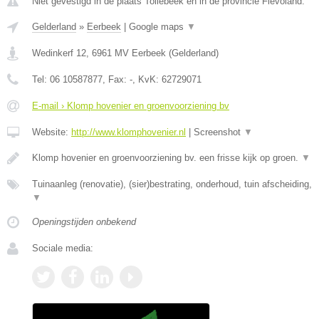
Niet gevestigd in de plaats Tollebeek en in de provincie Flevoland.
Gelderland
»
Eerbeek
|
Google maps
▼
Wedinkerf 12
,
6961 MV
Eerbeek
(
Gelderland
)
Tel:
06 10587877
, Fax:
-
, KvK:
62729071
E-mail › Klomp hovenier en groenvoorziening bv
Website:
http://www.klomphovenier.nl
|
Screenshot
▼
Klomp hovenier en groenvoorziening bv. een frisse kijk op groen.
▼
Tuinaanleg (renovatie), (sier)bestrating, onderhoud, tuin afscheiding,
▼
Openingstijden onbekend
Sociale media: