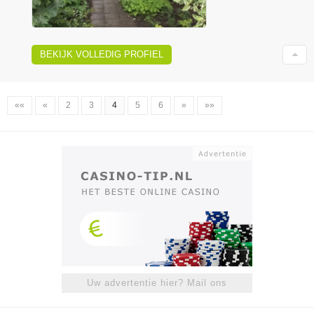
BEKIJK VOLLEDIG PROFIEL
««
«
2
3
4
5
6
»
»»
Uw advertentie hier? Mail ons