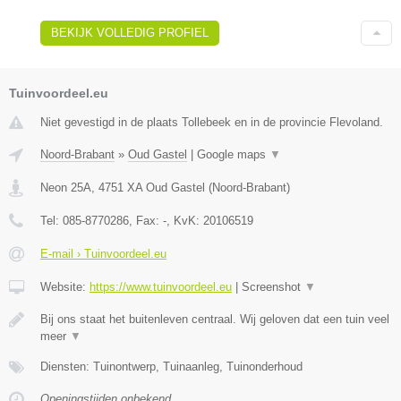
BEKIJK VOLLEDIG PROFIEL
Tuinvoordeel.eu
Niet gevestigd in de plaats Tollebeek en in de provincie Flevoland.
Noord-Brabant
»
Oud Gastel
|
Google maps
▼
Neon 25A
,
4751 XA
Oud Gastel
(
Noord-Brabant
)
Tel:
085-8770286
, Fax:
-
, KvK:
20106519
E-mail › Tuinvoordeel.eu
Website:
https://www.tuinvoordeel.eu
|
Screenshot
▼
Bij ons staat het buitenleven centraal. Wij geloven dat een tuin veel
meer
▼
Diensten: Tuinontwerp, Tuinaanleg, Tuinonderhoud
Openingstijden onbekend