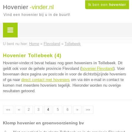
Ik ben een
hovenier
Hovenier
-vinder.nl
Vind een hovenier bij u in de buurt!
U bent nu hier:
Home
»
Flevoland
»
Tollebeek
Hovenier Tollebeek (4)
Hovenier-vinder.nl bevat helaas nog geen
hoveniers in Tollebeek
. Dit
geldt ook voor de gehele provincie Flevoland (
hovenier Flevoland
). Voer
bovenaan deze pagina uw postcode in voor de dichtstbijzijnde hoveniers
of ga naar
direct contact met hoveniers
om via één e-mail in contact te
komen met meerdere hoveniers tegelijk. Hieronder worden nu overige
resultaten getoond.
««
«
2
3
4
5
6
»
»»
Klomp hovenier en groenvoorziening bv