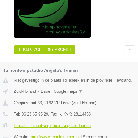
BEKIJK VOLLEDIG PROFIEL
Tuinontwerpstudio Angela's Tuinen
Niet gevestigd in de plaats Tollebeek en in de provincie Flevoland.
Zuid-Holland
»
Lisse
|
Google maps
▼
Chopinstraat 33
,
2162 VR
Lisse
(
Zuid-Holland
)
Tel:
06 23 65 95 29
, Fax:
-
, KvK:
28114458
E-mail › Tuinontwerpstudio Angela's Tuinen
Website:
http://www.angelastuinen.nl
|
Screenshot
▼